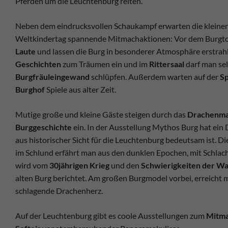
Pferden um die Leuchtenburg reiten.
Neben dem eindrucksvollen Schaukampf erwarten die kleine
Weltkindertag spannende Mitmachaktionen: Vor dem Burgtor
Laute
und lassen die Burg in besonderer Atmosphäre erstrahl
Geschichten
zum Träumen ein und im
Rittersaal
darf man sel
Burgfräuleingewand
schlüpfen. Außerdem warten auf der
Sp
Burghof
Spiele aus alter Zeit.
Mutige große und kleine Gäste steigen durch das
Drachenmau
Burggeschichte
ein. In der Ausstellung Mythos Burg hat ein 
aus historischer Sicht für die Leuchtenburg bedeutsam ist. Die
im Schlund erfährt man aus den dunklen Epochen, mit Schla
wird vom
30jährigen Krieg
und den
Schwierigkeiten der W
alten Burg berichtet. Am großen Burgmodel vorbei, erreicht 
schlagende Drachenherz.
Auf der Leuchtenburg gibt es coole Ausstellungen zum
Mitma