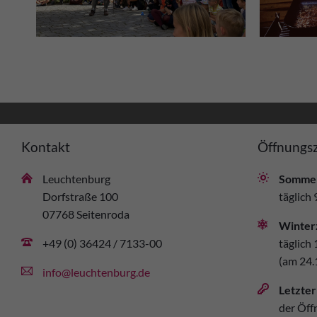
Kontakt
Öffnungsz
Leuchtenburg
Sommer
Dorfstraße 100
täglich 
07768 Seitenroda
Winter
+49 (0) 36424 / 7133-00
täglich 
(am 24.
info@leuchtenburg.de
Letzter
der Öff