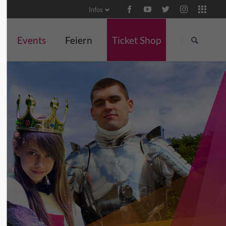
Infos
Navigation
Navigation
überspringen
überspringen
Events
Feiern
Ticket Shop
Events
Meetings, Tagungen und
Kulinarisches
Konzert
Events
Veranstaltungen
Themenwochen in der
Wein und G
Burgschänke
für Unternehmen
Yoga und Pilates
Ticket Shop
Klossseminare
Team-Events
tal
Lange Burgnächte
Ritteressen
für Familien
Kindertag
Martinsgans-Essen
Hochzeiten
Herbstliche
Gruselführungen
Weihnachtsfeiern
Anfragen
Weihnachtsmarkt
Brunch
Silvester
Valentinstag-Dinner
Tag des Thüringer
Porzellans
Frühlingszauber