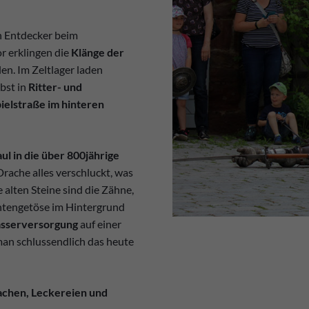
n Entdecker beim
 erklingen die
Klänge der
en. Im Zeltlager laden
bst in
Ritter- und
ielstraße im hinteren
l in die über 800jährige
Drache alles verschluckt, was
 alten Steine sind die Zähne,
chtengetöse im Hintergrund
asserversorgung
auf einer
man schlussendlich das heute
chen, Leckereien und