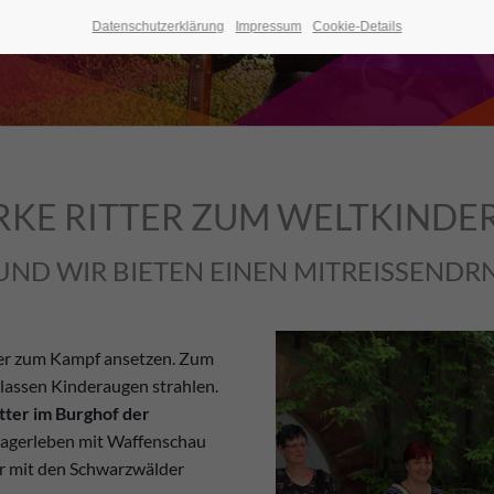
Datenschutzerklärung
Impressum
Cookie-Details
RKE RITTER ZUM WELTKINDE
UND WIR BIETEN EINEN MITREISSENDRN
tter zum Kampf ansetzen. Zum
 lassen Kinderaugen strahlen.
itter im Burghof der
 Lagerleben mit Waffenschau
r mit den Schwarzwälder