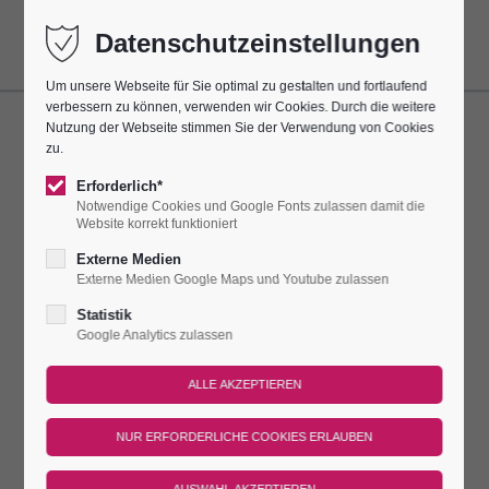
Datenschutzeinstellungen
Um unsere Webseite für Sie optimal zu gestalten und fortlaufend
verbessern zu können, verwenden wir Cookies. Durch die weitere
Nutzung der Webseite stimmen Sie der Verwendung von Cookies
zu.
SPENDENPORTAL
Erforderlich*
HIER KÖNNEN SIE DER LEUCHTENBURG
Notwendige Cookies und Google Fonts zulassen damit die
Website korrekt funktioniert
HELFEN!
Externe Medien
Externe Medien Google Maps und Youtube zulassen
Statistik
Das Laden eines iframes wurde nicht erlaubt.
Google Analytics zulassen
Bitte ändern Sie die
Datenschutz-Einstellungen