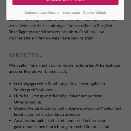
Veranstaltungs- und Tagungsräume. Die Gastronomie auf der
Leuchtenburg ist für die kulinarische Versorgung aller
Datenschutzerklärung
Impressum
Cookie-Details
Burgbesucher verantwortlich. Wir bewirtschaften die
historische Burgschänke und die schönen Räumlichkeiten für
verschiedenste Veranstaltungen. Vom rustikalen Burgfest,
über Tagungen und Konzerte bis hin zu Familien- und
Hochzeitsfeiern finden viele Feste bei uns statt.
WIR BIETEN...
Wir stellen Ihnen nicht nur einen der
schönsten Arbeitsplätze
unserer Region
, wir bieten auch:
Leistungsgerechte Bezahlung mit vielen möglichen
Sondergratifikationen
Hilfe bei Umzug und die Möglichkeit temporärer
Unterbringung
Stetige Weiterbildungsmöglichkeiten sowie die Möglichkeit
kreativ und selbstständig zu arbeiten
Austauschmöglichkeiten mit anderen Partnern von
gastronomischen Einrichtungen sowie Biohotels und