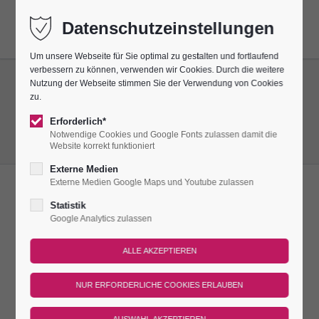
Datenschutzeinstellungen
Um unsere Webseite für Sie optimal zu gestalten und fortlaufend
verbessern zu können, verwenden wir Cookies. Durch die weitere
Nutzung der Webseite stimmen Sie der Verwendung von Cookies
zu.
Erforderlich*
Notwendige Cookies und Google Fonts zulassen damit die
Website korrekt funktioniert
Externe Medien
Externe Medien Google Maps und Youtube zulassen
STELLENANGEBOTE
Statistik
Google Analytics zulassen
ARBEITEN AUF DER LEUCHTENBURG
Die Leuchtenburg wird seit 2007 durch die Stiftung
Leuchtenburg verwaltet. Auf der Burg befinden sich die
preisgekrönten Porzellanwelten sowie mehrere